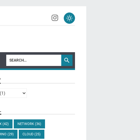
P
L
UX
(42)
NETWORK
(36)
UINO
(29)
CLOUD
(25)