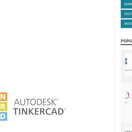
MIK
DIGI
MOO
POPU