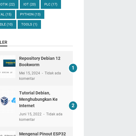
ROTIK
(22)
IOT
(20)
PLC
(17)
TAL
(15)
PYTHON
(13)
DLE
(10)
TOOLS
(1)
LER
Repository Debian 12
Bookworm
Mei 15, 2024
Tidak ada
komentar
Tutorial Debian,
Menghubungkan Ke
Internet
Juni 15, 2022
Tidak ada
komentar
Mengenal Pinout ESP32