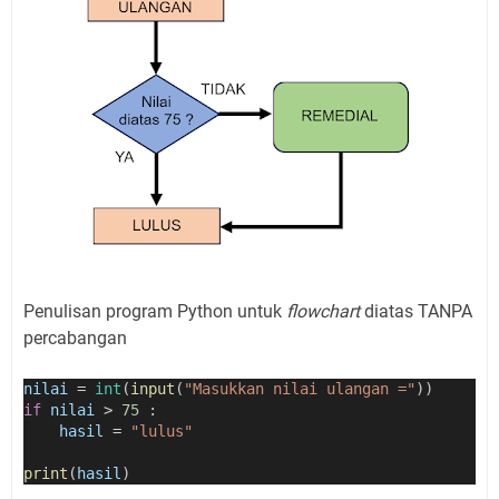
Penulisan program Python untuk
flowchart
diatas TANPA
percabangan
nilai
=
int
(
input
(
"Masukkan nilai ulangan ="
))
if
nilai
>
75
 :
hasil
=
"lulus"
print
(
hasil
)