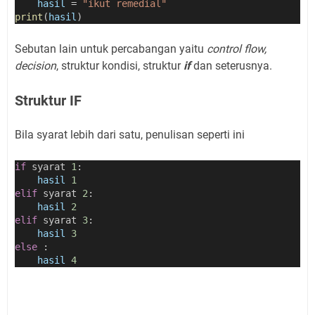
hasil
=
"ikut remedial"
print
(
hasil
)
Sebutan lain untuk percabangan yaitu
control flow,
decision
, struktur kondisi, struktur
if
dan seterusnya.
Struktur IF
Bila syarat lebih dari satu, penulisan seperti ini
if
 syarat 
1
:
hasil
1
elif
 syarat 
2
:
hasil
2
elif
 syarat 
3
:
hasil
3
else
 :
hasil
4