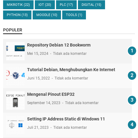
MIKROTIK
(22)
IOT
(20)
PLC
(17)
DIGITAL
(15)
PYTHON
(13)
MOODLE
(10)
TOOLS
(1)
POPULER
Repository Debian 12 Bookworm
Mei 15, 2024
Tidak ada komentar
Tutorial Debian, Menghubungkan Ke Internet
Juni 15, 2022
Tidak ada komentar
Mengenal Pinout ESP32
September 14, 2023
Tidak ada komentar
Setting IP Address Static di Windows 11
Juli 21, 2023
Tidak ada komentar