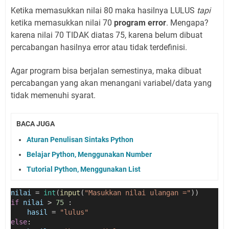
Ketika memasukkan nilai 80 maka hasilnya LULUS
tapi
ketika memasukkan nilai 70
program error
. Mengapa?
karena nilai 70 TIDAK diatas 75, karena belum dibuat
percabangan hasilnya error atau tidak terdefinisi.
Agar program bisa berjalan semestinya, maka dibuat
percabangan yang akan menangani variabel/data yang
tidak memenuhi syarat.
BACA JUGA
Aturan Penulisan Sintaks Python
Belajar Python, Menggunakan Number
Tutorial Python, Menggunakan List
nilai
=
int
(
input
(
"Masukkan nilai ulangan ="
))
if
nilai
>
75
 :
hasil
=
"lulus"
else
: