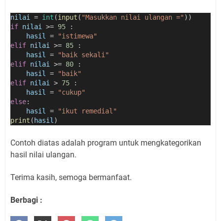
nilai
=
int
(
input
(
"Masukkan nilai ulangan ="
))
if
nilai
>=
95
 :
hasil
=
"istimewa"
elif
nilai
>=
85
 :
hasil
=
"baik sekali"
elif
nilai
>=
80
 :
hasil
=
"baik"
elif
nilai
>
75
 :
hasil
=
"cukup"
else
:
hasil
=
"ikut remedial"
print
(
hasil
)
Contoh diatas adalah program untuk mengkategorikan
hasil nilai ulangan.
Terima kasih, semoga bermanfaat.
Berbagi :