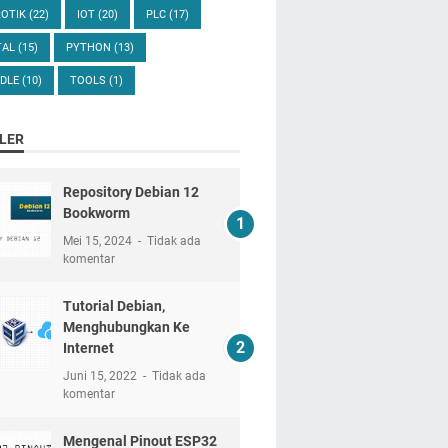
ROTIK
(22)
IOT
(20)
PLC
(17)
TAL
(15)
PYTHON
(13)
DLE
(10)
TOOLS
(1)
LER
Repository Debian 12
Bookworm
Mei 15, 2024
Tidak ada
komentar
Tutorial Debian,
Menghubungkan Ke
Internet
Juni 15, 2022
Tidak ada
komentar
Mengenal Pinout ESP32