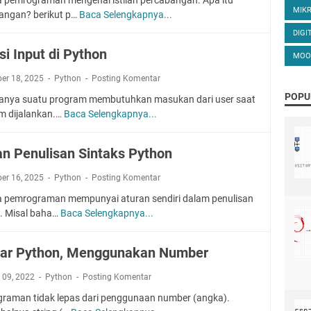
MIK
angan? berikut p…
Baca Selengkapnya...
B
e
DIGI
l
si Input di Python
MOO
a
j
er 18, 2025
Python
Posting Komentar
a
POPU
anya suatu program membutuhkan masukan dari user saat
r
m dijalankan.…
Baca Selengkapnya...
F
P
u
e
n
r
an Penulisan Sintaks Python
g
c
s
a
er 16, 2025
Python
Posting Komentar
i
b
 pemrograman mempunyai aturan sendiri dalam penulisan
I
a
s. Misal baha…
Baca Selengkapnya...
A
n
n
t
p
g
u
u
a
jar Python, Menggunakan Number
r
t
n
a
d
i 09, 2022
Python
Posting Komentar
d
n
i
i
raman tidak lepas dari penggunaan number (angka).
P
P
P