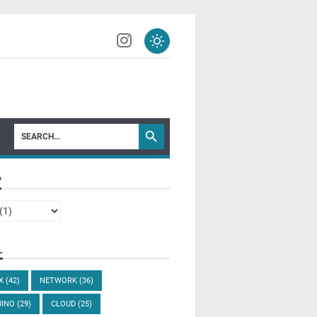
P
L
UX
(42)
NETWORK
(36)
UINO
(29)
CLOUD
(25)