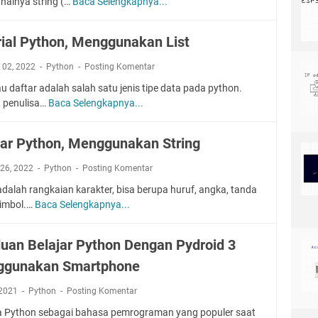
 halnya string (…
Baca Selengkapnya...
B
e
y
y
e
n
t
t
l
u
h
rial Python, Menggunakan List
h
a
l
o
o
j
i
i 02, 2022
Python
Posting Komentar
n
n
a
s
au daftar adalah salah satu jenis tipe data pada python.
r
a
 penulisa…
Baca Selengkapnya...
T
P
n
u
y
S
t
t
i
jar Python, Menggunakan String
o
h
n
r
o
 26, 2022
Python
Posting Komentar
t
i
n
a
adalah rangkaian karakter, bisa berupa huruf, angka, tanda
a
,
k
simbol.…
Baca Selengkapnya...
B
l
M
s
e
P
e
P
l
y
n
uan Belajar Python Dengan Pydroid 3
y
a
t
g
t
gunakan Smartphone
j
h
g
h
a
o
u
o
, 2021
Python
Posting Komentar
r
n
n
n
P
 Python sebagai bahasa pemrograman yang populer saat
,
a