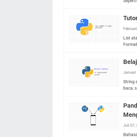
Seperti
Tuto
Februar
List at
Format
Bela
Januari
String 
baca, 
Pand
Meng
Juli 07
Bahasa