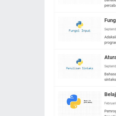
percab
Fung
Septemb
Adakal
progra
Atur
Septemb
Bahasa
sintak
Bela
Februar
Pemrog