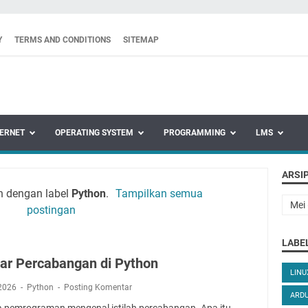
Y
TERMS AND CONDITIONS
SITEMAP
TERNET
OPERATING SYSTEM
PROGRAMMING
LMS
ARSI
n dengan label
Python
.
Tampilkan semua
postingan
LABE
jar Percabangan di Python
LIN
 2026
Python
Posting Komentar
ARD
 pemrograman mengenal istilah percabangan. Apa itu